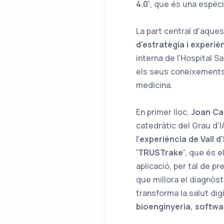
4.0'
, que és una espèci
La part central d'aque
d'estratègia i experiè
interna de l'Hospital 
els seus coneixements 
medicina.
En primer lloc,
Joan Ca
catedràtic del Grau d'I
l'
experiència de Vall d
'TRUSTrake'
, que és e
aplicació, per tal de pre
que millora el diagnòst
transforma la salut dig
bioenginyeria, softwa