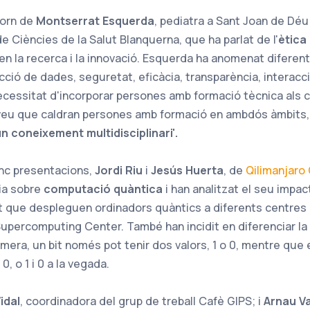
torn de
Montserrat Esquerda
, pediatra a Sant Joan de Déu 
e Ciències de la Salut Blanquerna, que ha parlat de l'
ètica
A en la recerca i la innovació. Esquerda ha anomenat diferen
ecció de dades, seguretat, eficàcia, transparència, interacci
ecessitat d'incorporar persones amb formació tècnica als c
veu que caldran persones amb formació en ambdós àmbits,
n coneixement multidisciplinari'.
nc presentacions,
Jordi Riu
i
Jesús Huerta
, de
Qilimanjar
ia sobre
computació quàntica
i han analitzat el seu impac
t que despleguen ordinadors quàntics a diferents centres
upercomputing Center. També han incidit en diferenciar la
rimera, un bit només pot tenir dos valors, 1 o 0, mentre que
0, o 1 i 0 a la vegada.
idal
, coordinadora del grup de treball Cafè GIPS; i
Arnau Va