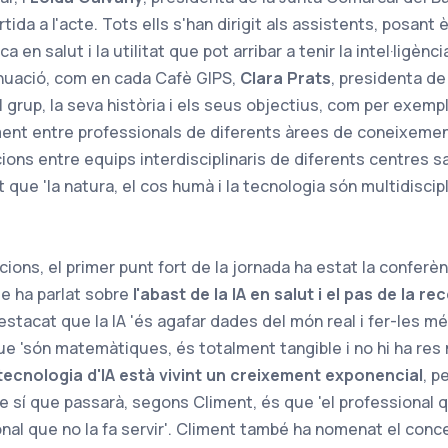
tida a l'acte. Tots ells s'han dirigit als assistents, posant 
 en salut i la utilitat que pot arribar a tenir la intel·ligència
inuació, com en cada Cafè GIPS,
Clara Prats
, presidenta de
 grup, la seva història i els seus objectius, com per exempl
ent entre professionals de diferents àrees de coneixemen
ions entre equips interdisciplinaris de diferents centres sa
 que 'la natura, el cos humà i la tecnologia són multidiscipli
ions, el primer punt fort de la jornada ha estat la conferè
ue ha parlat sobre
l'abast de la IA en salut i el pas de la re
estacat que la IA 'és agafar dades del món real i fer-les mé
ue 'són matemàtiques, és totalment tangible i no hi ha res
 tecnologia d'IA està vivint un creixement exponencial
, p
ue sí que passarà, segons Climent, és que 'el professional qu
ional que no la fa servir'. Climent també ha nomenat el con