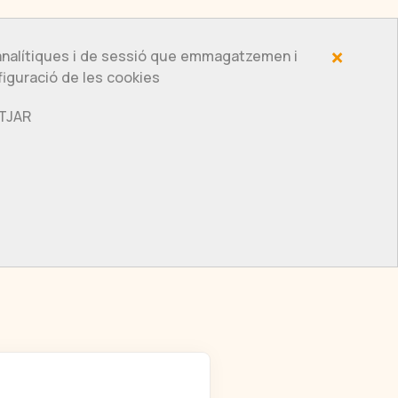
×
 analítiques i de sessió que emmagatzemen i
de treball
Serveis
Vull ser-ne membre
figuració de les cookies
UTJAR