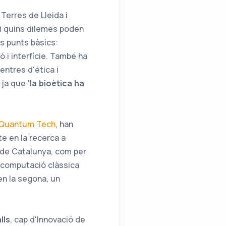
Terres de Lleida i
i quins dilemes poden
ts punts bàsics:
ó i interfície. També ha
entres d'ètica i
 ja que
'la bioètica ha
o Quantum Tech
, han
te en la recerca a
 de Catalunya, com per
 computació clàssica
 en la segona, un
lls
, cap d'Innovació de