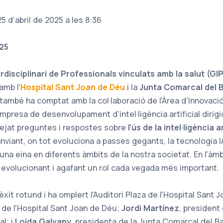
5 d’abril de 2025 a les 8:36
025
disciplinari de Professionals vinculats amb la salut (GI
amb l'
Hospital Sant Joan de Déu
i la
Junta Comarcal del B
també ha comptat amb la col·laboració de l'Àrea d'Innovaci
mpresa de desenvolupament d'intel·ligència artificial dirig
ntejat preguntes i respostes sobre
l'ús de la intel·ligència a
anviant, on tot evoluciona a passes gegants, la tecnologia I
a eina en diferents àmbits de la nostra societat. En l'àm
evolucionant i agafant un rol cada vegada més important.
èxit rotund i ha omplert l'Auditori Plaza de l'Hospital Sant 
 de l'Hospital Sant Joan de Déu;
Jordi Martínez
, president
al; i
Loida Galvany
, presidenta de la Junta Comarcal del B