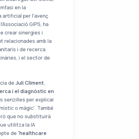
èmfasi en la
 artificial per l'avenç
 l'Associació GIPS, ha
e crear sinergies i
t relacionades amb la
nitaris i de recerca.
nàries, i el sector de
ncia de
Juli Climent
,
cerca i el diagnòstic en
s senzilles per explicar
 místic o màgic'. També
erò que no substituirà
e utilitza la IA
cepte de
'healthcare