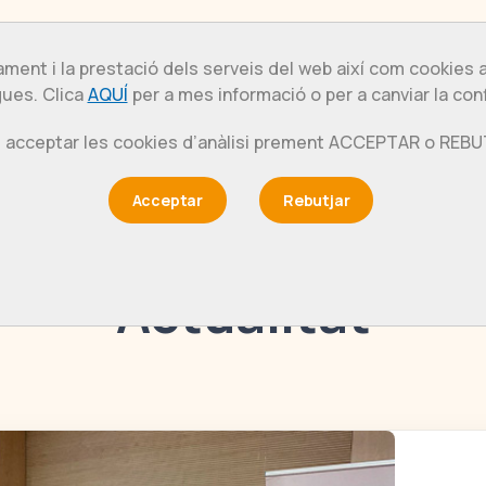
ment i la prestació dels serveis del web així com cookies
esentació
Actualitat
Organització
Grups 
ues. Clica
AQUÍ
per a mes informació o per a canviar la con
 acceptar les cookies d’anàlisi prement ACCEPTAR o REB
Acceptar
Rebutjar
Actualitat