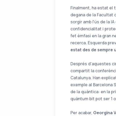
Finalment, ha estat el 
degana de la Facultat d
sorgir amb l'ús de la I
confidencialitat i prot
fet èmfasi en la gran n
recerca. Esquerda pre
estat des de sempre u
Després d'aquestes ci
compartit la conferènc
Catalunya. Han explica
exemple al Barcelona S
de la quàntica: en la p
quàntum bit pot ser 1 o 
Per acabar,
Georgina V