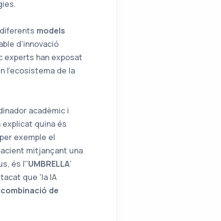
gies.
 diferents
models
able d'innovació
nc experts han exposat
n l'ecosistema de la
dinador acadèmic i
a explicat quina és
 per exemple el
 pacient mitjançant una
s, és l''
UMBRELLA
'
tacat que 'la IA
a combinació de