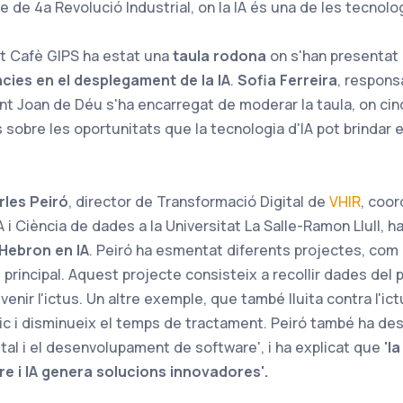
e de 4a Revolució Industrial, on la IA és una de les tecnolo
st Cafè GIPS ha estat una
taula rodona
on s'han presentat
ncies en el desplegament de la IA
.
Sofia Ferreira
, respons
Sant Joan de Déu s'ha encarregat de moderar la taula, on ci
sobre les oportunitats que la tecnologia d'IA pot brindar e
rles Peiró
, director de Transformació Digital de
VHIR
, coor
A i Ciència de dades a la Universitat La Salle-Ramon Llull, h
'Hebron en IA
. Peiró ha esmentat diferents projectes, com
l principal. Aquest projecte consisteix a recollir dades del
venir l'ictus. Un altre exemple, que també lluita contra l'ictu
ic i disminueix el temps de tractament. Peiró també ha des
ital i el desenvolupament de software', i ha explicat que
'l
re i IA genera solucions innovadores'.