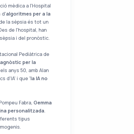
cció mèdica a l'Hospital
 d'
algoritmes per a la
de la sèpsia és tot un
Des de l'hospital, han
 sèpsia i del pronòstic.
acional Pediàtrica de
diagnòstic per la
dels anys 50, amb Alan
cs d'IA' i que
'la IA no
t Pompeu Fabra,
Gemma
cina personalitzada
.
iferents tipus
homogenis.