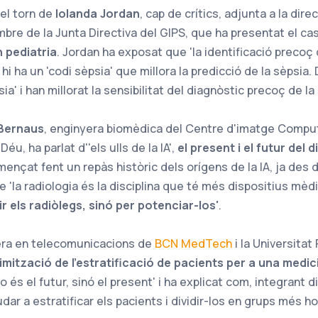
 el torn de
Iolanda Jordan
, cap de crítics, adjunta a la dire
bre de la Junta Directiva del GIPS, que ha presentat el cas
 pediatria
. Jordan ha exposat que 'la identificació precoç 
 hi ha un 'codi sèpsia' que millora la predicció de la sèpsia. 
sia' i han millorat la sensibilitat del diagnòstic precoç de la
Bernaus
, enginyera biomèdica del Centre d'imatge Comput
éu, ha parlat d''els ulls de la IA',
el present i el futur del 
ençat fent un repàs històric dels orígens de la IA, ja des 
 'la radiologia és la disciplina que té més dispositius mèdi
ir els radiòlegs, sinó per potenciar-los'
.
era en telecomunicacions de
BCN MedTech
i la Universita
imització de l'estratificació de pacients per a una medi
no és el futur, sinó el present' i ha explicat com, integrant d
udar a estratificar els pacients i dividir-los en grups més 