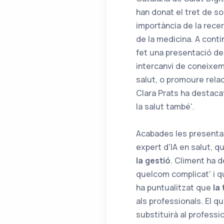
han donat el tret de sor
importància de la recerca
de la medicina. A cont
fet una presentació del
intercanvi de coneixem
salut, o promoure relac
Clara Prats ha destacat
la salut també'.
Acabades les presentac
expert d'IA en salut, q
la gestió
. Climent ha d
quelcom complicat' i q
ha puntualitzat que
la
als professionals. El q
substituirà al profess