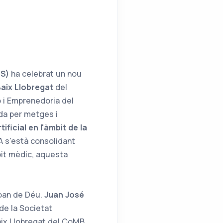
PS)
ha celebrat un nou
aix Llobregat
del
ó i Emprenedoria del
ida per metges i
rtificial en l'àmbit de la
A s'està consolidant
bit mèdic, aquesta
Joan de Déu.
Juan José
 de la Societat
aix Llobregat del CoMB,