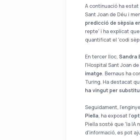
A continuació ha estat
Sant Joan de Déu i mem
predicció de sèpsia en
repte' i ha explicat que
quantificat el 'codi sèp
En tercer lloc,
Sandra 
l'Hospital Sant Joan de D
imatge
. Bernaus ha com
Turing. Ha destacat que
ha vingut per substitu
Seguidament, l'enginy
Piella
, ha exposat l'
opt
Piella sosté que 'la IA 
d'informació, es pot aj