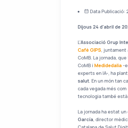
Data Publicació: 2
Dijous 24 d'abril de 2
L'
Associació Grup Inter
Cafè GIPS
, juntament 
CoMB. La jornada, que 
CoMB i
Medidedalia
-e
experts en IA-, ha pla
salut
. En un món tan c
cada vegada més com un
tecnologia també està 
La jornada ha estat un 
García
, director mèdic
Catalana de Salut Digit